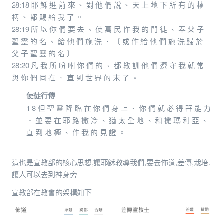
28:18 耶 穌 進 前 來 、 對 他 們 說 、 天 上 地 下 所 有 的 權
柄 、 都 賜 給 我 了 。
28:19 所 以 你 們 要 去 、 使 萬 民 作 我 的 門 徒 、 奉 父 子
聖 靈 的 名 、 給 他 們 施 洗 ． 〔 或 作 給 他 們 施 洗 歸 於
父 子 聖 靈 的 名 〕
28:20 凡 我 所 吩 咐 你 們 的 、 都 教 訓 他 們 遵 守 我 就 常
與 你 們 同 在 、 直 到 世 界 的 末 了 。
使徒行傳
1:8 但 聖 靈 降 臨 在 你 們 身 上 、 你 們 就 必 得 著 能 力
． 並 要 在 耶 路 撒 冷 、 猶 太 全 地 、 和 撒 瑪 利 亞 、
直 到 地 極 、 作 我 的 見 證 。
這也是宣教部的核心思想,讓耶穌教導我們,要去佈道,差傳,栽培.
讓人可以去到神身旁
宣教部在教會的架構如下