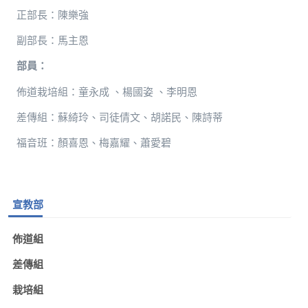
正部長：陳樂強
副部長：馬主恩
部員：
佈道栽培組：童永成 、楊國姿 、李明恩
差傳組：蘇綺玲、司徒倩文、胡諾民、陳詩蒂
福音班：顏喜恩、梅嘉耀、蕭愛碧
宣教部
佈道組
差傳組
栽培組